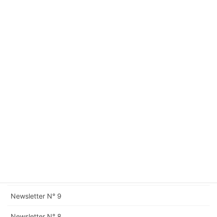
Newsletter N° 17
Newsletter N° 16
Newsletter N° 15
Newsletter N° 14
Newsletter N° 13
Newsletter N° 12
Rectification à la Newsletter N° 11
Newsletter N° 11
Newsletter N° 10
Newsletter N° 9
Newsletter N° 8