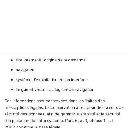
date et heure de la requête
décalage horaire par rapport à l’heure moyenne de
Greenwich (GMT)
contenu de la demande (page concrète)
statut d’accès/code de statut http
volume des données transmises
site Internet à l’origine de la demande
navigateur
système d’exploitation et son interface
langue et version du logiciel de navigation.
Ces informations sont conservées dans les limites des
prescriptions légales. La conservation a lieu pour des raisons de
sécurité des données, afin de garantir la stabilité et la sécurité
d’exploitation de notre système. L’art. 6, al. 1, phrase 1 lit. f
RGPD constitue la base légale.