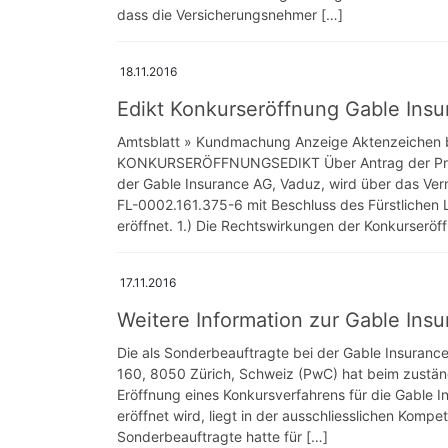
dass die Versicherungsnehmer […]
18.11.2016
Edikt Konkurseröffnung Gable Ins
Amtsblatt » Kundmachung Anzeige Aktenzeichen 
KONKURSERÖFFNUNGSEDIKT Über Antrag der Price
der Gable Insurance AG, Vaduz, wird über das Ve
FL-0002.161.375-6 mit Beschluss des Fürstlichen
eröffnet. 1.) Die Rechtswirkungen der Konkurseröf
17.11.2016
Weitere Information zur Gable Insu
Die als Sonderbeauftragte bei der Gable Insuranc
160, 8050 Zürich, Schweiz (PwC) hat beim zuständi
Eröffnung eines Konkursverfahrens für die Gable 
eröffnet wird, liegt in der ausschliesslichen Komp
Sonderbeauftragte hatte für […]