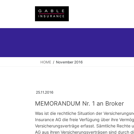
Skip
Skip
to
to
the
the
content
Navigation
HOME
November 2016
25.11.2016
MEMORANDUM Nr. 1 an Broker
Was ist die rechtliche Situation der Versicherung
Insurance AG die freie Verfügung über ihre Vermö
Versicherungsverträge erfasst. Sämtliche Rechte 
AG aus ihren Versicherungsverträgen sind durch d