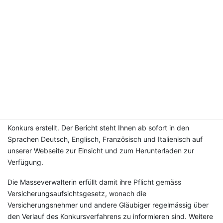
Mit einer (Teil-) Auszahlung können die Gläubiger bis auf
weiteres nicht rechnen. Sie ist frühestens nach Abschluss der
Allgemeinen Prüfungstagsatzung denkbar.
Newsletter Nr. 16
Zwischenbericht der Masseverwalterin (per 31. Dezember
2022)
Die Masseverwalterin hat einen
aktualisierten
Zwischenbericht per 31. Dezember 2022
über die bisherigen
Fortschritte im Konkursverfahren der Gable Insurance AG in
Konkurs erstellt. Der Bericht steht Ihnen ab sofort in den
Sprachen Deutsch, Englisch, Französisch und Italienisch auf
unserer Webseite zur Einsicht und zum Herunterladen zur
Verfügung.
Die Masseverwalterin erfüllt damit ihre Pflicht gemäss
Versicherungsaufsichtsgesetz, wonach die
Versicherungsnehmer und andere Gläubiger regelmässig über
den Verlauf des Konkursverfahrens zu informieren sind. Weitere