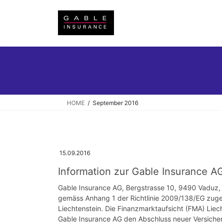
Skip
Skip
to
to
the
the
content
Navigation
HOME
September 2016
15.09.2016
Information zur Gable Insurance A
Gable Insurance AG, Bergstrasse 10, 9490 Vaduz, ist
gemäss Anhang 1 der Richtlinie 2009/138/EG zuge
Liechtenstein. Die Finanzmarktaufsicht (FMA) Lie
Gable Insurance AG den Abschluss neuer Versiche