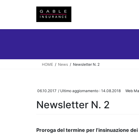
Salta
Vai
al
alla
contenuto
navigazione
HOME
News
Newsletter N. 2
06.10.2017
/ Ultimo aggiornamento :
14.08.2018
Web Ma
Newsletter N. 2
Proroga del termine per l’insinuazione dei 