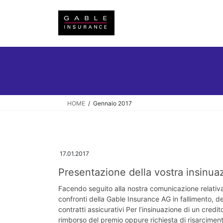
Salta
Vai
al
alla
contenuto
navigazione
HOME
Gennaio 2017
17.01.2017
Presentazione della vostra insinuaz
Facendo seguito alla nostra comunicazione relativa a
confronti della Gable Insurance AG in fallimento, d
contratti assicurativi Per l’insinuazione di un cred
rimborso del premio oppure richiesta di risarcimen