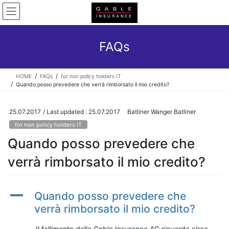
Skip
Skip
to
to
the
the
content
Navigation
FAQs
HOME
FAQs
for non policy holders IT
Quando posso prevedere che verrà rimborsato il mio credito?
25.07.2017
/ Last updated :
25.07.2017
Batliner Wanger Batliner
for non policy holders IT
Quando posso prevedere che
verrà rimborsato il mio credito?
A
Quando posso prevedere che
verrà rimborsato il mio credito?
Il fallimento della Gable Insurance AG riguarda circa