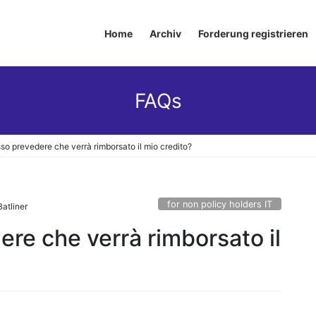
Home
Archiv
Forderung registrieren
FAQs
o prevedere che verrà rimborsato il mio credito?
for non policy holders IT
atliner
re che verrà rimborsato il