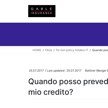
Skip
Skip
to
to
the
the
content
Navigation
HOME
FAQs
for non policy holders IT
Quando poss
25.07.2017
/ Last updated :
25.07.2017
Batliner Wanger B
Quando posso prevede
mio credito?