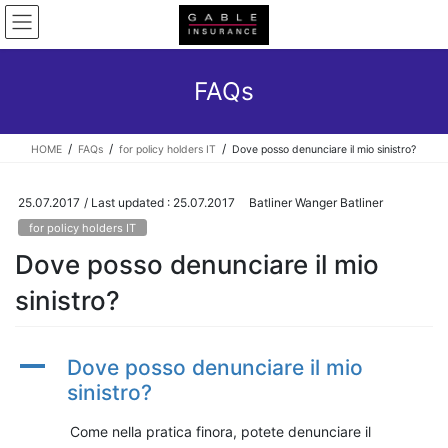
Skip
Skip
to
to
the
the
content
Navigation
FAQs
HOME
FAQs
for policy holders IT
Dove posso denunciare il mio sinistro?
25.07.2017
/ Last updated :
25.07.2017
Batliner Wanger Batliner
for policy holders IT
Dove posso denunciare il mio
sinistro?
A
Dove posso denunciare il mio
sinistro?
Come nella pratica finora, potete denunciare il