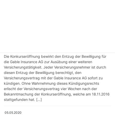
Versicherungsvermittler sind nicht berechtigt, diese
Vermögenswerte zurückzubehalten bzw. mit eigenen
Forderungen zu verrechnen oder gar zur […]
28.11.2016
for policy holders DE
Was ist das Schicksal der
Versicherungsverträge / Policen?
Die Konkurseröffnung bewirkt den Entzug der Bewilligung für
die Gable Insurance AG zur Ausübung einer weiteren
Versicherungstätigkeit. Jeder Versicherungsnehmer ist durch
diesen Entzug der Bewilligung berechtigt, den
Versicherungsvertrag mit der Gable Insurance AG sofort zu
kündigen. Ohne Wahrnehmung dieses Kündigungsrechts
erlischt der Versicherungsvertrag vier Wochen nach der
Bekanntmachung der Konkurseröffnung, welche am 18.11.2016
stattgefunden hat. […]
05.05.2020