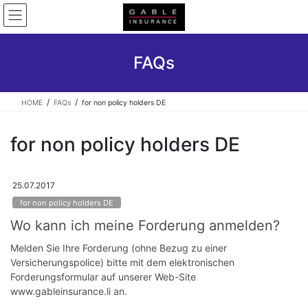
Skip
Skip
to
to
the
the
content
Navigation
FAQs
HOME
FAQs
for non policy holders DE
for non policy holders DE
25.07.2017
for non policy holders DE
Wo kann ich meine Forderung anmelden?
Melden Sie Ihre Forderung (ohne Bezug zu einer
Versicherungspolice) bitte mit dem elektronischen
Forderungsformular auf unserer Web-Site
www.gableinsurance.li an.