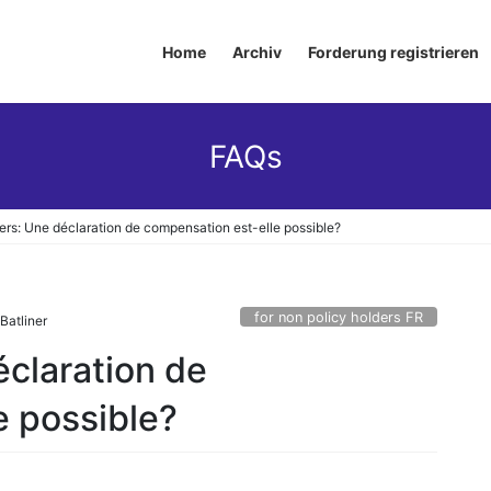
Home
Archiv
Forderung registrieren
FAQs
iers: Une déclaration de compensation est-elle possible?
for non policy holders FR
Batliner
éclaration de
e possible?