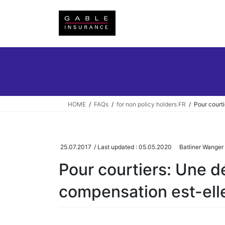
Skip
Skip
to
to
the
the
content
Navigation
HOME
FAQs
for non policy holders FR
Pour court
25.07.2017
/ Last updated :
05.05.2020
Batliner Wanger 
Pour courtiers: Une d
compensation est-ell