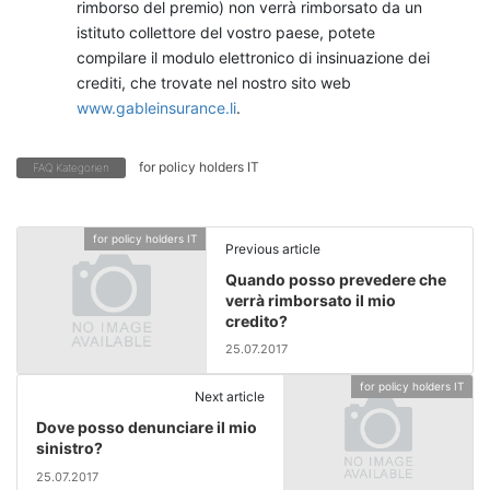
rimborso del premio) non verrà rimborsato da un
istituto collettore del vostro paese, potete
compilare il modulo elettronico di insinuazione dei
crediti, che trovate nel nostro sito web
www.gableinsurance.li
.
for policy holders IT
FAQ Kategorien
for policy holders IT
Previous article
Quando posso prevedere che
verrà rimborsato il mio
credito?
25.07.2017
for policy holders IT
Next article
Dove posso denunciare il mio
sinistro?
25.07.2017