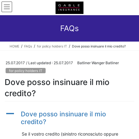
Skip
Skip
to
to
the
the
content
Navigation
FAQs
HOME
FAQs
for policy holders IT
Dove posso insinuare il mio credito?
25.07.2017
/ Last updated :
25.07.2017
Batliner Wanger Batliner
for policy holders IT
Dove posso insinuare il mio
credito?
A
Dove posso insinuare il mio
credito?
Se il vostro credito (sinistro riconosciuto oppure