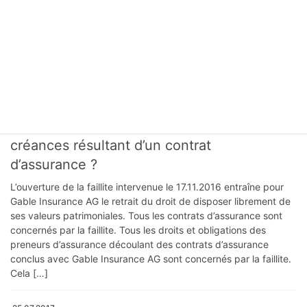
en droit de résilier immédiatement le contrat d’assurance conclu
avec Gable Insurance AG. S’il n’a pas fait usage de ce droit de
résiliation, le contrat d’assurance prend fin […]
05.05.2020
for policy holders FR
Quelle est la situation juridique des
preneurs d’assurance et des autres
créances résultant d’un contrat
d’assurance ?
L’ouverture de la faillite intervenue le 17.11.2016 entraîne pour
Gable Insurance AG le retrait du droit de disposer librement de
ses valeurs patrimoniales. Tous les contrats d’assurance sont
concernés par la faillite. Tous les droits et obligations des
preneurs d’assurance découlant des contrats d’assurance
conclus avec Gable Insurance AG sont concernés par la faillite.
Cela […]