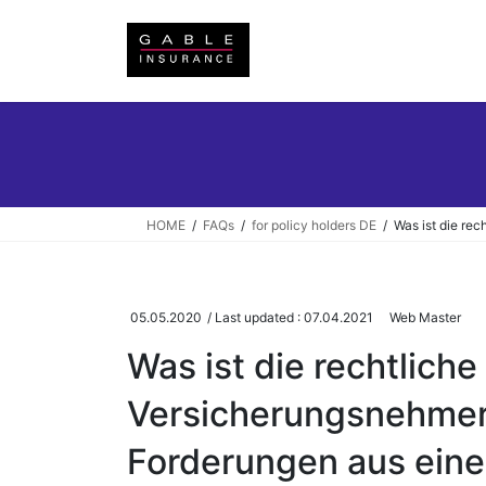
Skip
Skip
to
to
the
the
content
Navigation
HOME
FAQs
for policy holders DE
Was ist die re
05.05.2020
/ Last updated :
07.04.2021
Web Master
Was ist die rechtliche
Versicherungsnehmer
Forderungen aus ein